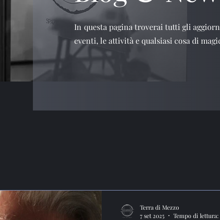
In questa pagina troverai tutti gli aggiorn
eventi, le attività e qualsiasi cosa di ma
Terra di Mezzo
7 set 2025
Tempo di lettura: