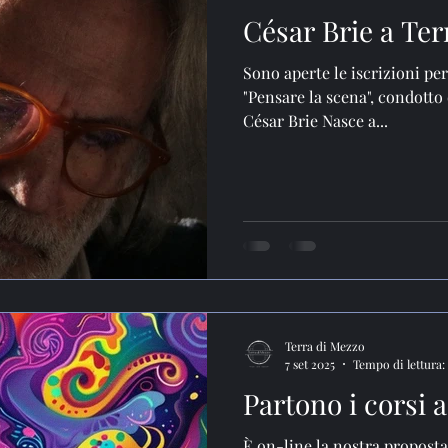
César Brie a Ter
Sono aperte le iscrizioni per
"Pensare la scena", condotto 
César Brie Nasce a...
Terra di Mezzo
7 set 2025
Tempo di lettura:
Partono i corsi 
È on-line la nostra proposta 