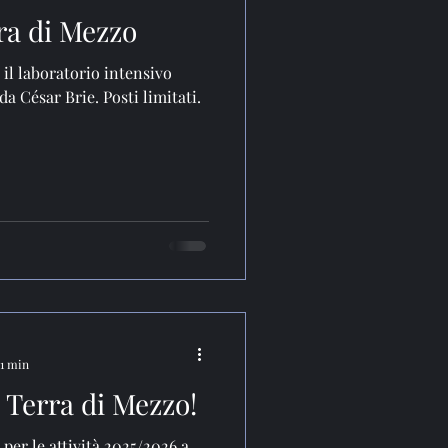
ra di Mezzo
 il laboratorio intensivo
da César Brie. Posti limitati.
 1 min
a Terra di Mezzo!
per le attività 2025/2026 a