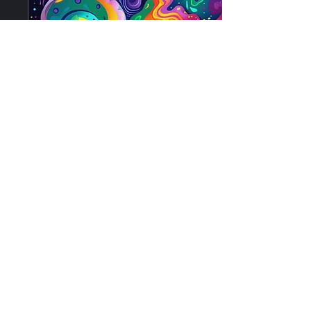
7 set 2025
∙
1
min
Partono i corsi a Terra di
Mezzo!
È on-line la nostra
proposta per le attività
2025/2026 a Terra di Mezzo!
8 corsi annuali, condotti da
formatori professionisti,
per tutte...
20
0
info@spazioterradimezzo.it