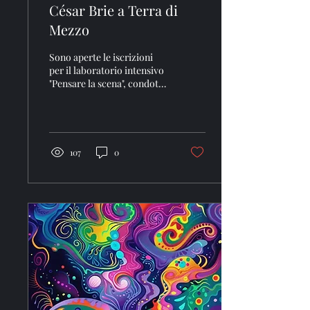
César Brie a Terra di
Mezzo
Sono aperte le iscrizioni
per il laboratorio intensivo
"Pensare la scena", condotto
da César Brie. Posti
limitati. César Brie Nasce
a...
107
0