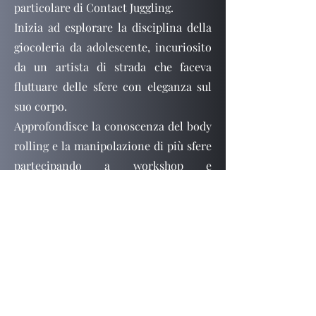
particolare di Contact Juggling.
Inizia ad esplorare la disciplina della
giocoleria da adolescente, incuriosito
da un artista di strada che faceva
fluttuare delle sfere con eleganza sul
suo corpo.
Approfondisce la conoscenza del body
rolling e la manipolazione di più sfere
partecipando a workshop e
convention confrontandosi con altri
artisti che incontra nel suo percorso
per coglierne le diverse sfumature e
migliorare le proprie abilità.
Successivamente esplora altre
discipline della giocoleria come le
palline e le clave, oltre che